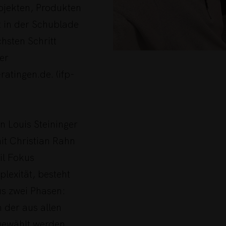
rojekten, Produkten
 in der Schublade
hsten Schritt
er
ratingen.de. (ifp-
n Louis Steininger
t Christian Rahn
l Fokus
lexität, besteht
s zwei Phasen:
 der aus allen
gewählt werden.