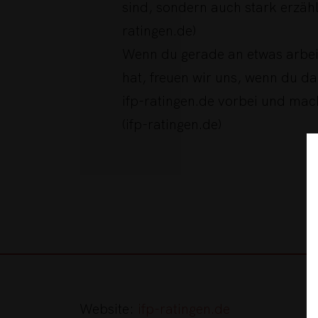
sind, sondern auch stark erzähl
ratingen.de)
Wenn du gerade an etwas arbeit
hat, freuen wir uns, wenn du da
ifp-ratingen.de vorbei und mach
(ifp-ratingen.de)
Website:
ifp-ratingen.de