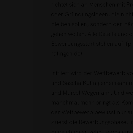
richtet sich an Menschen mit P
oder Gründungsideen, die nicht
bleiben sollen, sondern den näc
gehen wollen. Alle Details und d
Bewerbungsstart stehen auf ifp-
ratingen.de)
Initiiert wird der Wettbewerb vo
und Sascha Kühn gemeinsam mi
und Marcel Wegemann. Und wei
manchmal mehr bringt als Komp
der Wettbewerb bewusst nur au
Zuerst die Bewerbungsphase, in
Einreichungen zehn Teams aus