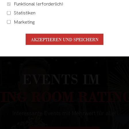
Funktional (erforderlich)
Statistiken
Marketing
AKZEPTIEREN UND SPEICHERN
EVENTS IM
VING ROOM RATIN
Interessante Events mit Mehrwert für alle!